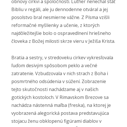
obnovy cirkvi a spoločnosti. Luther nenechal stáť
Bibliu v regáli, ale ju dennodenne otváral a jej
posolstvo bral nesmierne vážne. Z Písma vzišli
reformačné myšlienky a učenie, z ktorých
najdôležitejšie bolo o ospravedlnení hriešneho
človeka z Božej milosti skrze vieru v Ježiša Krista.
Bratia a sestry, v stredoveku cirkev vykresľovala
ľuďom desivým spôsobom peklo a večné
zatratenie. Vzbudzovala v nich strach z Boha i
posmrtného odsúdenia v súžení. Zobrazenie
tejto skutočnosti nachádzame aj v našich
gotických kostoloch. V Rimavskom Brezove sa
nachádza nástenná maľba (freska), na ktorej je
vyobrazená alegorická postava predstavujúca
stojacu ženu obklopenú figúrami diablov v