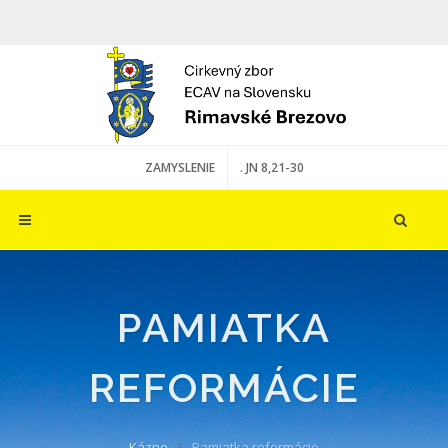
ZAMYSLENIE
. JN 8,21-30
PAMIATKA
REFORMÁCIE
Kázne
Pamiatka reformácie