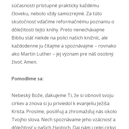
súčasnosti prístupné prakticky každému
človeku, nebolo vždy samozrejmé. Za túto
skutočnosť vďačíme reformačnému poznaniu o
dôležitosti tejto knihy. Preto nenechávajme
Bibliu stáť niekde na polici našich knižníc, ale
každodenne ju čítajme a spoznávajme – rovnako
ako Martin Luther – jej význam pre náš osobný
život. Amen.
Pomodlime sa:
Nebeský Bože, ďakujeme Ti, že si obnovil svoju
cirkev a znova si ju priviedol k evanjeliu Ježiša
Krista. Prosíme, posilňuj a zhromažďuj nás okolo
Tvojho slova. Nech spoznávame jeho vzácnosť a
dôležitosť v našich životoch. Daj nám i celej cirkvi