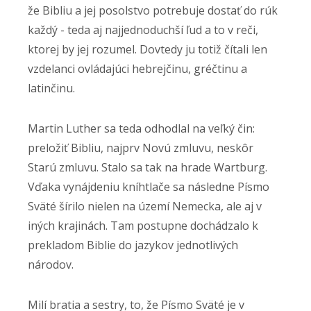
že Bibliu a jej posolstvo potrebuje dostať do rúk
každý - teda aj najjednoduchší ľud a to v reči,
ktorej by jej rozumel. Dovtedy ju totiž čítali len
vzdelanci ovládajúci hebrejčinu, gréčtinu a
latinčinu.
Martin Luther sa teda odhodlal na veľký čin:
preložiť Bibliu, najprv Novú zmluvu, neskôr
Starú zmluvu. Stalo sa tak na hrade Wartburg.
Vďaka vynájdeniu kníhtlače sa následne Písmo
Sväté šírilo nielen na území Nemecka, ale aj v
iných krajinách. Tam postupne dochádzalo k
prekladom Biblie do jazykov jednotlivých
národov.
Milí bratia a sestry, to, že Písmo Sväté je v