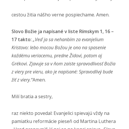
cestou žitia nášho verne pospiechame. Amen.
Slovo Božie ja napísané v liste Rímskym 1, 16 –
17 takto:
„Veď ja sa nehanbím za evanjelium
Kristovo: lebo mocou Božou je ono na spasenie
každému veriacemu, predne Židovi, potom aj
Grékovi. Zjavuje sa v ňom zaiste spravodlivosť Božia
z viery pre vieru, ako je napísané: Spravodlivý bude
žiť z viery.“
Amen.
Milí bratia a sestry,
raz niekto povedal: Evanjelici spievajú vždy na
pamiatku reformácie pieseň od Martina Luthera