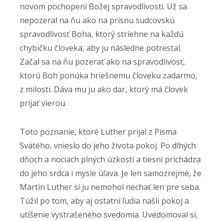
novom pochopení Božej spravodlivosti. Už sa
nepozeral na ňu ako na prísnu sudcovskú
spravodlivosť Boha, ktorý striehne na každú
chybičku človeka, aby ju následne potrestal.
Začal sa na ňu pozerať ako na spravodlivosť,
ktorú Boh ponúka hriešnemu človeku zadarmo,
z milosti. Dáva mu ju ako dar, ktorý má človek
prijať vierou.
Toto poznanie, ktoré Luther prijal z Písma
Svätého, vnieslo do jeho života pokoj. Po dlhých
dňoch a nociach plných úzkostí a tiesni prichádza
do jeho srdca i mysle úľava. Je len samozrejmé, že
Martin Luther si ju nemohol nechať len pre seba.
Túžil po tom, aby aj ostatní ľudia našli pokoj a
utíšenie vystrašeného svedomia. Uvedomoval si,