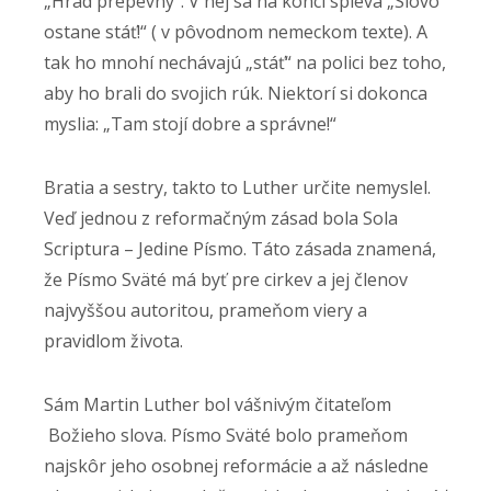
„Hrad prepevný“. V nej sa na konci spieva „Slovo
ostane stáť!“ ( v pôvodnom nemeckom texte). A
tak ho mnohí nechávajú „stáť“ na polici bez toho,
aby ho brali do svojich rúk. Niektorí si dokonca
myslia: „Tam stojí dobre a správne!“
Bratia a sestry, takto to Luther určite nemyslel.
Veď jednou z reformačným zásad bola Sola
Scriptura – Jedine Písmo. Táto zásada znamená,
že Písmo Sväté má byť pre cirkev a jej členov
najvyššou autoritou, prameňom viery a
pravidlom života.
Sám Martin Luther bol vášnivým čitateľom
Božieho slova. Písmo Sväté bolo prameňom
najskôr jeho osobnej reformácie a až následne