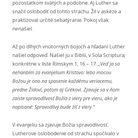
pozostatkom svätých a podobne. Aj Luther sa
snažil oslobodiť od tohto strachu. Žil v askéze a
praktizoval určité sebatýranie. Pokoj však
nenašiel.
Až po dlhých vnútorných bojoch a hľadaní Luther
našiel odpoveď. Našiel ju v Biblii, v Sola Scriptura;
konkrétne v liste Rímskym 1, 16 – 17:
„Veď ja sa
nehanbím za evanjelium Kristovo: lebo mocou
Božou je ono na spasenie každému veriacemu,
predne Židovi, potom aj Grékovi. Zjavuje sa v ňom
zaiste spravodlivosť Božia z viery pre vieru, ako je
napísané: Spravodlivý bude žiť z viery.“
V evanjeliu sa zjavuje Božia spravodlivosť.
Lutherove oslobodenie od strachu spočívalo v