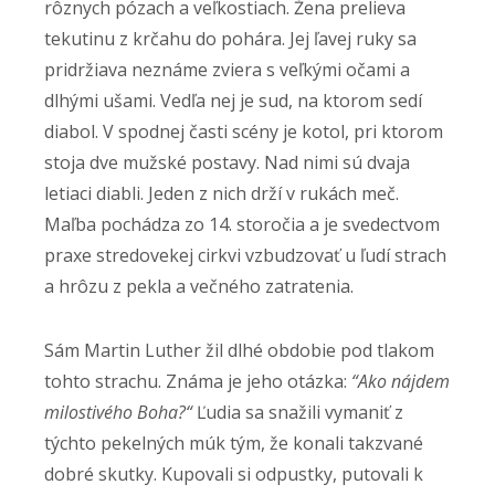
rôznych pózach a veľkostiach. Žena prelieva
tekutinu z krčahu do pohára. Jej ľavej ruky sa
pridržiava neznáme zviera s veľkými očami a
dlhými ušami. Vedľa nej je sud, na ktorom sedí
diabol. V spodnej časti scény je kotol, pri ktorom
stoja dve mužské postavy. Nad nimi sú dvaja
letiaci diabli. Jeden z nich drží v rukách meč.
Maľba pochádza zo 14. storočia a je svedectvom
praxe stredovekej cirkvi vzbudzovať u ľudí strach
a hrôzu z pekla a večného zatratenia.
Sám Martin Luther žil dlhé obdobie pod tlakom
tohto strachu. Známa je jeho otázka:
“Ako nájdem
milostivého Boha?“
Ľudia sa snažili vymaniť z
týchto pekelných múk tým, že konali takzvané
dobré skutky. Kupovali si odpustky, putovali k